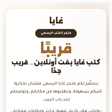
غايا
متجر الكتب الرسمي
قريبًا
كتب غايا بقت أونلاين… قريب
جدًا
بنحضّر لكم متجر غايا الرسمي علشان تختاروا
كتبكم بسهولة، وتطلبوها من مكانكم، وتوصلكم
لحد باب البيت.
روايات، فكر، تاريخ، تنمية، تراث، وحكايات مختارة…