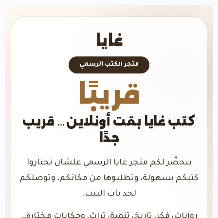
غايا
متجر الكتب الرسمي
قريبًا
كتب غايا بقت أونلاين… قريب
جدًا
بنحضّر لكم متجر غايا الرسمي علشان تختاروا
كتبكم بسهولة، وتطلبوها من مكانكم، وتوصلكم
لحد باب البيت.
روايات، فكر، تاريخ، تنمية، تراث، وحكايات مختارة…