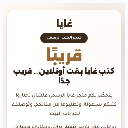
غايا
متجر الكتب الرسمي
قريبًا
كتب غايا بقت أونلاين… قريب
جدًا
بنحضّر لكم متجر غايا الرسمي علشان تختاروا
كتبكم بسهولة، وتطلبوها من مكانكم، وتوصلكم
لحد باب البيت.
روايات، فكر، تاريخ، تنمية، تراث، وحكايات مختارة…