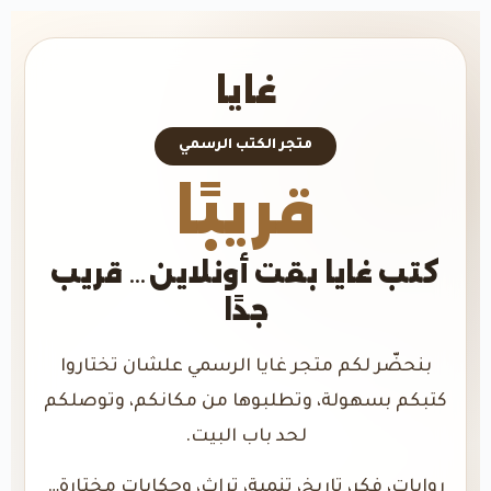
غايا
متجر الكتب الرسمي
قريبًا
كتب غايا بقت أونلاين… قريب
جدًا
بنحضّر لكم متجر غايا الرسمي علشان تختاروا
كتبكم بسهولة، وتطلبوها من مكانكم، وتوصلكم
لحد باب البيت.
روايات، فكر، تاريخ، تنمية، تراث، وحكايات مختارة…