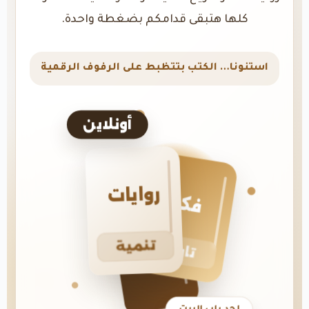
كلها هتبقى قدامكم بضغطة واحدة.
استنونا… الكتب بتتظبط على الرفوف الرقمية
أونلاين
روايات
فكر
تنمية
تاريخ
لحد باب البيت