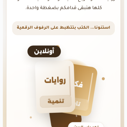
كلها هتبقى قدامكم بضغطة واحدة.
استنونا… الكتب بتتظبط على الرفوف الرقمية
أونلاين
روايات
فكر
تنمية
تاريخ