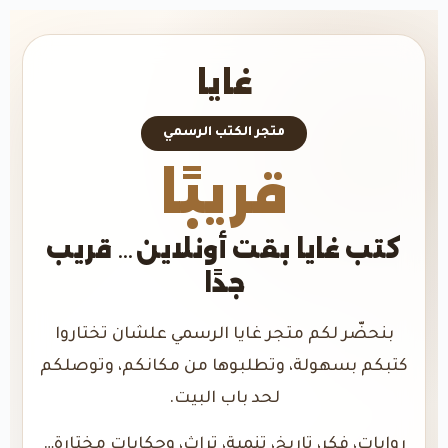
غايا
متجر الكتب الرسمي
قريبًا
كتب غايا بقت أونلاين… قريب
جدًا
بنحضّر لكم متجر غايا الرسمي علشان تختاروا
كتبكم بسهولة، وتطلبوها من مكانكم، وتوصلكم
لحد باب البيت.
روايات، فكر، تاريخ، تنمية، تراث، وحكايات مختارة…