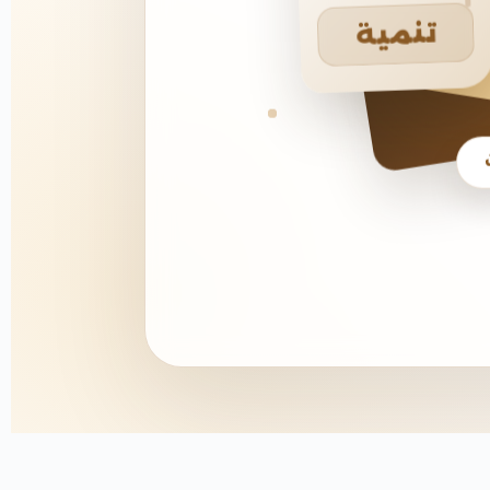
تنمية
يخ