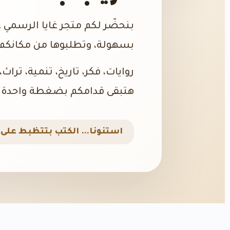
بنحضّر لكم متجر غايا الرسمي 
بسهولة، وتطلبوها من مكانكم،
روايات، فكر، تاريخ، تنمية، تراث
هتبقى قدامكم بضغطة واحدة.
استنونا… الكتب بتتظبط على ا