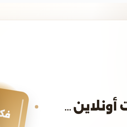
 أونلاين…
فكر