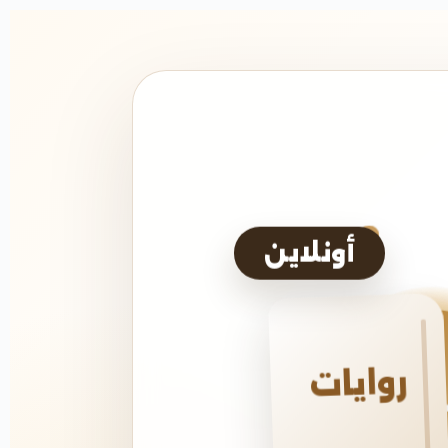
أونلاين
روايات