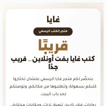
غايا
متجر الكتب الرسمي
قريبًا
كتب غايا بقت أونلاين… قريب
جدًا
بنحضّر لكم متجر غايا الرسمي علشان تختاروا
كتبكم بسهولة، وتطلبوها من مكانكم، وتوصلكم
لحد باب البيت.
روايات، فكر، تاريخ، تنمية، تراث، وحكايات مختارة…