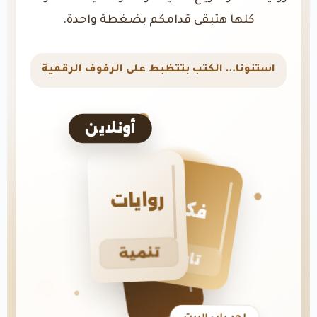
كلها هتبقى قدامكم بضغطة واحدة.
استنونا… الكتب بتتظبط على الرفوف الرقمية
أونلاين
روايات
فكر
تنمية
تاريخ