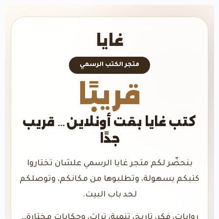
غايا
متجر الكتب الرسمي
قريبًا
كتب غايا بقت أونلاين… قريب
جدًا
بنحضّر لكم متجر غايا الرسمي علشان تختاروا
كتبكم بسهولة، وتطلبوها من مكانكم، وتوصلكم
لحد باب البيت.
روايات، فكر، تاريخ، تنمية، تراث، وحكايات مختارة…