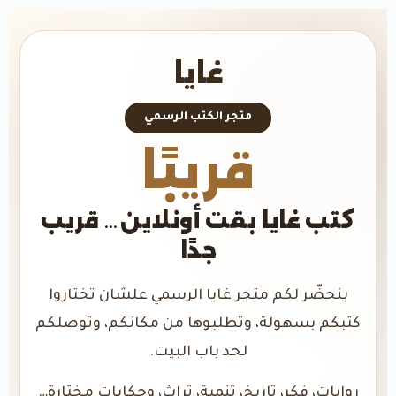
غايا
متجر الكتب الرسمي
قريبًا
كتب غايا بقت أونلاين… قريب
جدًا
بنحضّر لكم متجر غايا الرسمي علشان تختاروا
كتبكم بسهولة، وتطلبوها من مكانكم، وتوصلكم
لحد باب البيت.
روايات، فكر، تاريخ، تنمية، تراث، وحكايات مختارة…