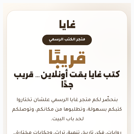
غايا
متجر الكتب الرسمي
قريبًا
كتب غايا بقت أونلاين… قريب
جدًا
بنحضّر لكم متجر غايا الرسمي علشان تختاروا
كتبكم بسهولة، وتطلبوها من مكانكم، وتوصلكم
لحد باب البيت.
روايات، فكر، تاريخ، تنمية، تراث، وحكايات مختارة…