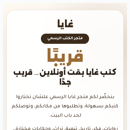
غايا
متجر الكتب الرسمي
قريبًا
كتب غايا بقت أونلاين… قريب
جدًا
بنحضّر لكم متجر غايا الرسمي علشان تختاروا
كتبكم بسهولة، وتطلبوها من مكانكم، وتوصلكم
لحد باب البيت.
روايات، فكر، تاريخ، تنمية، تراث، وحكايات مختارة…