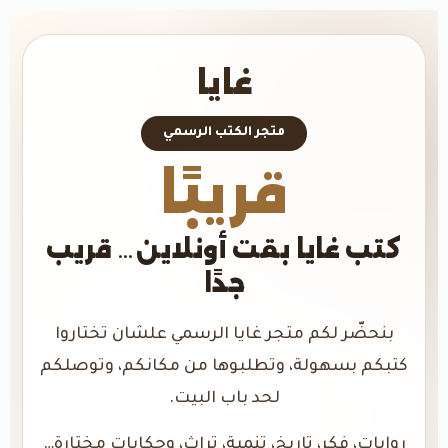
غايا
متجر الكتب الرسمي
قريبًا
كتب غايا بقت أونلاين… قريب
جدًا
بنحضّر لكم متجر غايا الرسمي علشان تختاروا
كتبكم بسهولة، وتطلبوها من مكانكم، وتوصلكم
لحد باب البيت.
روايات، فكر، تاريخ، تنمية، تراث، وحكايات مختارة…