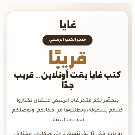
غايا
متجر الكتب الرسمي
قريبًا
كتب غايا بقت أونلاين… قريب
جدًا
بنحضّر لكم متجر غايا الرسمي علشان تختاروا
كتبكم بسهولة، وتطلبوها من مكانكم، وتوصلكم
لحد باب البيت.
روايات، فكر، تاريخ، تنمية، تراث، وحكايات مختارة…