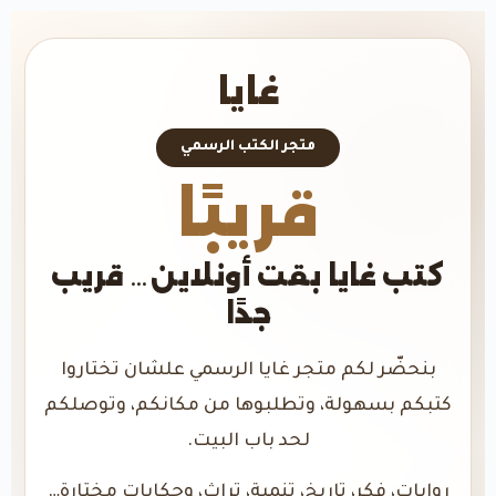
غايا
متجر الكتب الرسمي
قريبًا
كتب غايا بقت أونلاين… قريب
جدًا
بنحضّر لكم متجر غايا الرسمي علشان تختاروا
كتبكم بسهولة، وتطلبوها من مكانكم، وتوصلكم
لحد باب البيت.
روايات، فكر، تاريخ، تنمية، تراث، وحكايات مختارة…