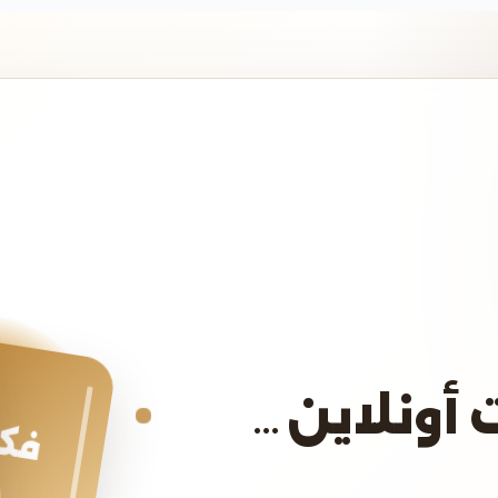
 أونلاين…
فكر