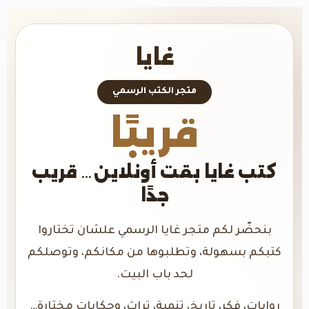
غايا
متجر الكتب الرسمي
قريبًا
كتب غايا بقت أونلاين… قريب
جدًا
بنحضّر لكم متجر غايا الرسمي علشان تختاروا
كتبكم بسهولة، وتطلبوها من مكانكم، وتوصلكم
لحد باب البيت.
روايات، فكر، تاريخ، تنمية، تراث، وحكايات مختارة…