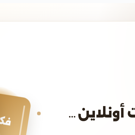
 أونلاين…
فكر