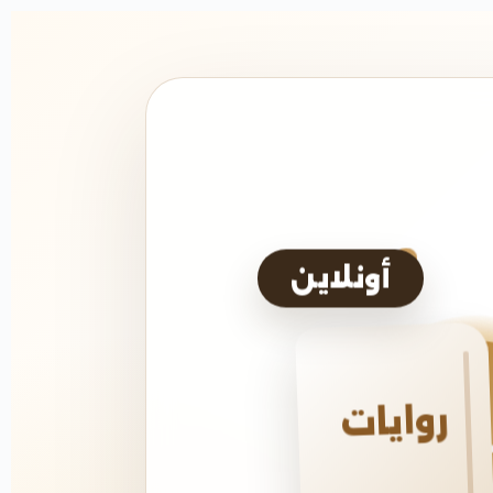
أونلاين
روايات