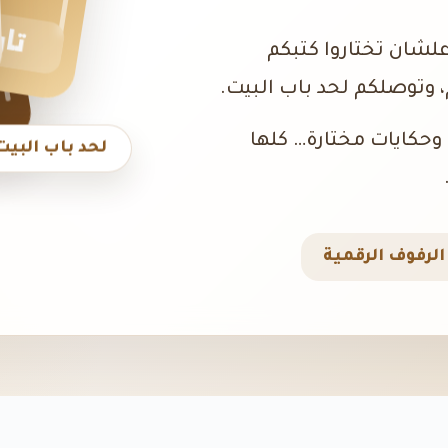
تار
علشان تختاروا كتبكم
 وتوصلكم لحد باب البيت.
، وحكايات مختارة… كلها
لحد باب البيت
لرفوف الرقمية