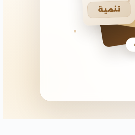
تنمية
يخ