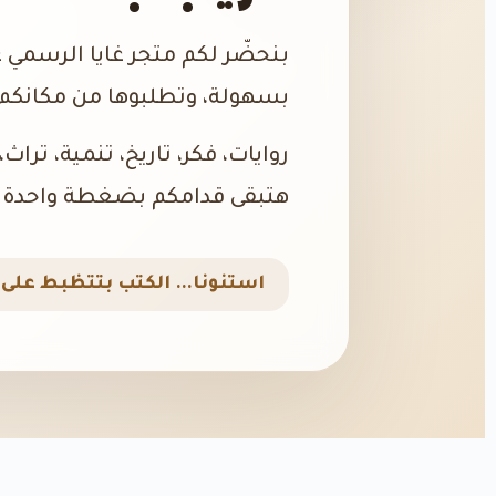
بنحضّر لكم متجر غايا الرسمي 
بسهولة، وتطلبوها من مكانكم،
روايات، فكر، تاريخ، تنمية، تراث
هتبقى قدامكم بضغطة واحدة.
استنونا… الكتب بتتظبط على ا