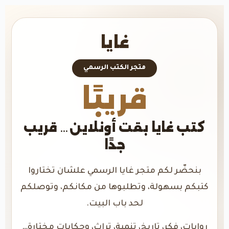
غايا
متجر الكتب الرسمي
قريبًا
كتب غايا بقت أونلاين… قريب
جدًا
بنحضّر لكم متجر غايا الرسمي علشان تختاروا
كتبكم بسهولة، وتطلبوها من مكانكم، وتوصلكم
لحد باب البيت.
روايات، فكر، تاريخ، تنمية، تراث، وحكايات مختارة…