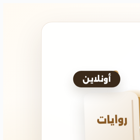
أونلاين
روايات