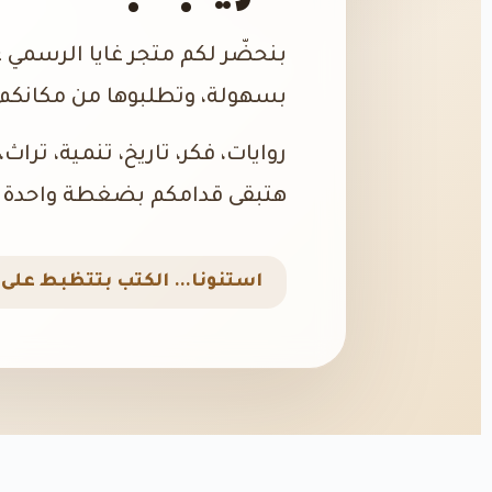
بنحضّر لكم متجر غايا الرسمي 
بسهولة، وتطلبوها من مكانكم،
روايات، فكر، تاريخ، تنمية، تراث
هتبقى قدامكم بضغطة واحدة.
استنونا… الكتب بتتظبط على ا