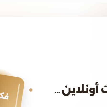
 أونلاين…
فكر