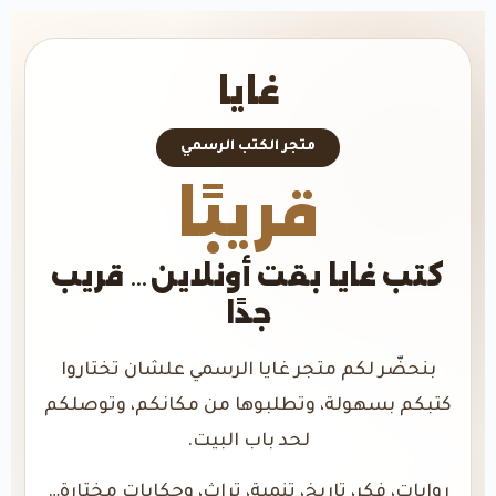
غايا
متجر الكتب الرسمي
قريبًا
كتب غايا بقت أونلاين… قريب
جدًا
بنحضّر لكم متجر غايا الرسمي علشان تختاروا
كتبكم بسهولة، وتطلبوها من مكانكم، وتوصلكم
لحد باب البيت.
روايات، فكر، تاريخ، تنمية، تراث، وحكايات مختارة…