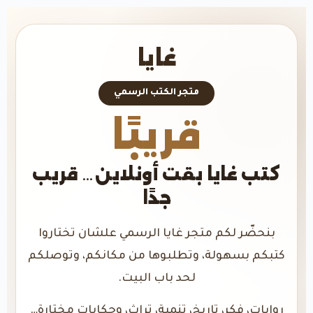
غايا
متجر الكتب الرسمي
قريبًا
كتب غايا بقت أونلاين… قريب
جدًا
بنحضّر لكم متجر غايا الرسمي علشان تختاروا
كتبكم بسهولة، وتطلبوها من مكانكم، وتوصلكم
لحد باب البيت.
روايات، فكر، تاريخ، تنمية، تراث، وحكايات مختارة…