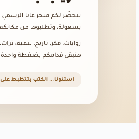
بنحضّر لكم متجر غايا الرسمي 
بسهولة، وتطلبوها من مكانكم،
روايات، فكر، تاريخ، تنمية، تراث
هتبقى قدامكم بضغطة واحدة.
استنونا… الكتب بتتظبط على ا