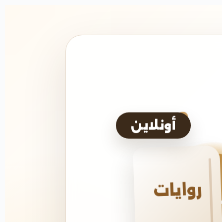
أونلاين
روايات