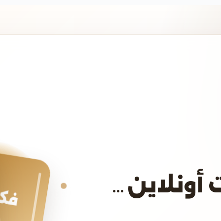
 أونلاين…
فكر