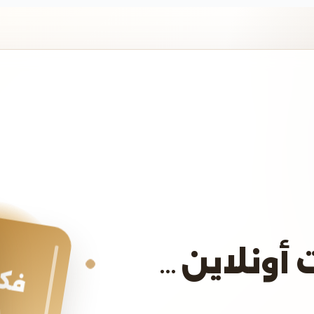
 أونلاين…
فكر