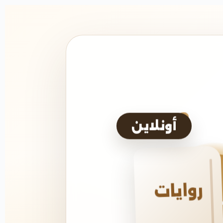
أونلاين
روايات