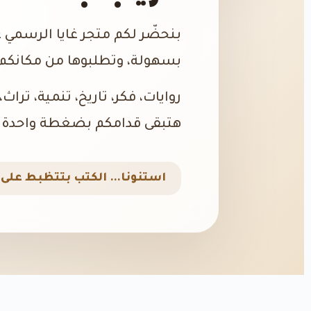
بنحضّر لكم متجر غايا الرسمي 
بسهولة، وتطلبوها من مكانكم،
روايات، فكر، تاريخ، تنمية، تراث
هتبقى قدامكم بضغطة واحدة.
استنونا… الكتب بتتظبط على ا