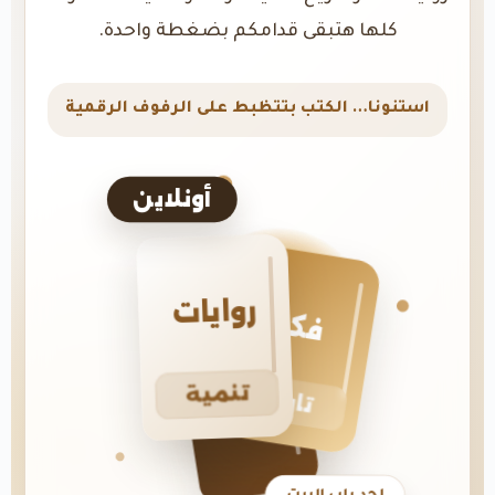
كلها هتبقى قدامكم بضغطة واحدة.
استنونا… الكتب بتتظبط على الرفوف الرقمية
أونلاين
روايات
فكر
تنمية
تاريخ
لحد باب البيت