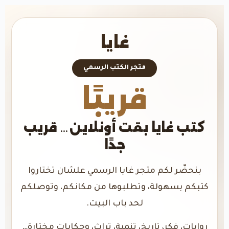
غايا
متجر الكتب الرسمي
قريبًا
كتب غايا بقت أونلاين… قريب
جدًا
بنحضّر لكم متجر غايا الرسمي علشان تختاروا
كتبكم بسهولة، وتطلبوها من مكانكم، وتوصلكم
لحد باب البيت.
روايات، فكر، تاريخ، تنمية، تراث، وحكايات مختارة…