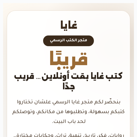
غايا
متجر الكتب الرسمي
قريبًا
كتب غايا بقت أونلاين… قريب
جدًا
بنحضّر لكم متجر غايا الرسمي علشان تختاروا
كتبكم بسهولة، وتطلبوها من مكانكم، وتوصلكم
لحد باب البيت.
روايات، فكر، تاريخ، تنمية، تراث، وحكايات مختارة…