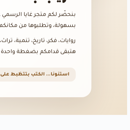
بنحضّر لكم متجر غايا الرسمي 
بسهولة، وتطلبوها من مكانكم،
روايات، فكر، تاريخ، تنمية، تراث
هتبقى قدامكم بضغطة واحدة.
استنونا… الكتب بتتظبط على ا