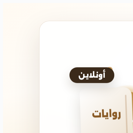
أونلاين
روايات