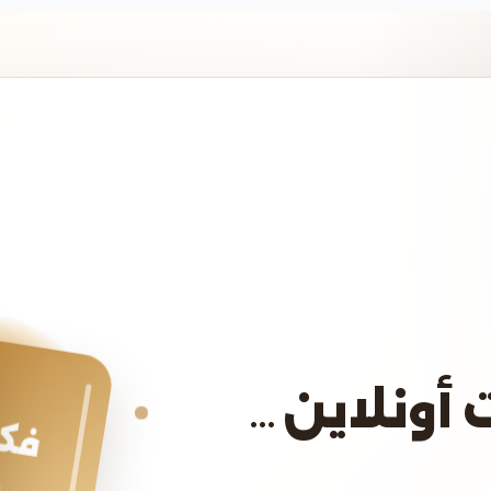
 أونلاين…
فكر