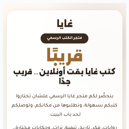
غايا
متجر الكتب الرسمي
قريبًا
كتب غايا بقت أونلاين… قريب
جدًا
بنحضّر لكم متجر غايا الرسمي علشان تختاروا
كتبكم بسهولة، وتطلبوها من مكانكم، وتوصلكم
لحد باب البيت.
روايات، فكر، تاريخ، تنمية، تراث، وحكايات مختارة…