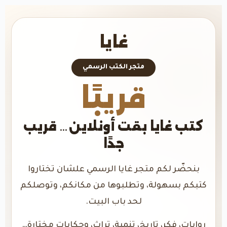
غايا
متجر الكتب الرسمي
قريبًا
كتب غايا بقت أونلاين… قريب
جدًا
بنحضّر لكم متجر غايا الرسمي علشان تختاروا
كتبكم بسهولة، وتطلبوها من مكانكم، وتوصلكم
لحد باب البيت.
روايات، فكر، تاريخ، تنمية، تراث، وحكايات مختارة…