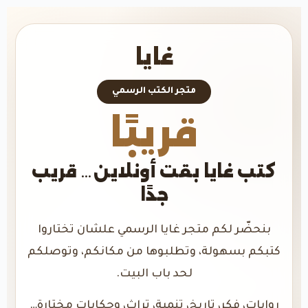
غايا
متجر الكتب الرسمي
قريبًا
كتب غايا بقت أونلاين… قريب
جدًا
بنحضّر لكم متجر غايا الرسمي علشان تختاروا
كتبكم بسهولة، وتطلبوها من مكانكم، وتوصلكم
لحد باب البيت.
روايات، فكر، تاريخ، تنمية، تراث، وحكايات مختارة…