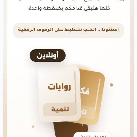
كلها هتبقى قدامكم بضغطة واحدة.
استنونا… الكتب بتتظبط على الرفوف الرقمية
أونلاين
روايات
فكر
تنمية
تاريخ