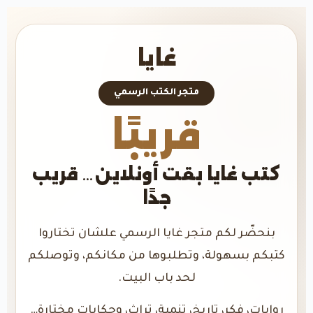
غايا
متجر الكتب الرسمي
قريبًا
كتب غايا بقت أونلاين… قريب
جدًا
بنحضّر لكم متجر غايا الرسمي علشان تختاروا
كتبكم بسهولة، وتطلبوها من مكانكم، وتوصلكم
لحد باب البيت.
روايات، فكر، تاريخ، تنمية، تراث، وحكايات مختارة…