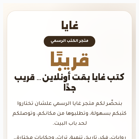
غايا
متجر الكتب الرسمي
قريبًا
كتب غايا بقت أونلاين… قريب
جدًا
بنحضّر لكم متجر غايا الرسمي علشان تختاروا
كتبكم بسهولة، وتطلبوها من مكانكم، وتوصلكم
لحد باب البيت.
روايات، فكر، تاريخ، تنمية، تراث، وحكايات مختارة…